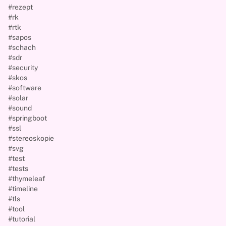
#rezept
#rk
#rtk
#sapos
#schach
#sdr
#security
#skos
#software
#solar
#sound
#springboot
#ssl
#stereoskopie
#svg
#test
#tests
#thymeleaf
#timeline
#tls
#tool
#tutorial