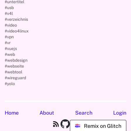
#untertitel
#usb
#v4l
#verzeichnis
#video
#video4linux
#vpn
#vr
#vuejs
#web
#webdesign
#webseite
#webtool
#wireguard
#yolo
Home
About
Search
Login
Remix on Glitch