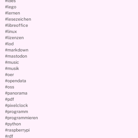
#ldes
#lego
#lernen
#lesezeichen
#libreoffice
#linux
#lizenzen
#lod
#markdown
#mastodon
#music
#musik
#oer
#opendata
#oss
#panorama
#pdf
#pixelclock
#programm
#programmieren
#python
#raspberrypi
#rdf