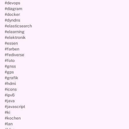
#devops
#diagram
#docker
#dyndns
#elasticsearch
#elearning
#elektronik
#essen
#farben
#fediverse
#foto
#gnss
#gps
#grafik
#hdmi
#icons
#ipv6
#java
#javascript
#ki
#kochen
#lan