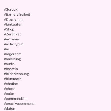
#3druck
#Barrierefreiheit
#Diagramm
#Einkaufen
#Shop
#Zertifikat
#a-frame
#activitypub
#ai
#algorithm
#anleitung
#audio
#basteln
#bilderkennung
#bluetooth
#chatbot
#chess
#color
#commandline
#creativecommons
#daten