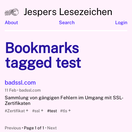
Jespers Lesezeichen
About
Search
Login
Bookmarks
tagged test
badssl.com
11 Feb
badssl.com
Sammlung von gängigen Fehlern im Umgang mit SSL-
Zertifikaten
+
+
+
#Zertifikat
#ssl
#test
#tls
Previous
Page 1 of 1
Next