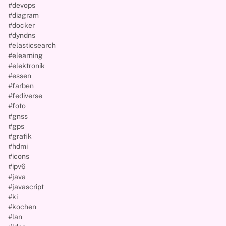
#devops
#diagram
#docker
#dyndns
#elasticsearch
#elearning
#elektronik
#essen
#farben
#fediverse
#foto
#gnss
#gps
#grafik
#hdmi
#icons
#ipv6
#java
#javascript
#ki
#kochen
#lan