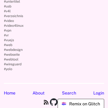
#untertitel
#usb
#v4l
#verzeichnis
#video
#video4linux
#vpn
#vr
#vuejs
#web
#webdesign
#webseite
#webtool
#wireguard
#yolo
Home
About
Search
Login
Remix on Glitch