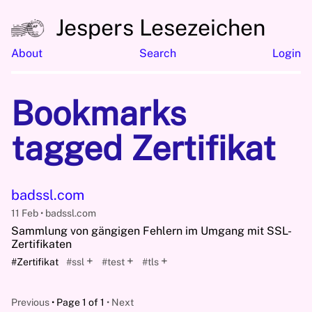
Jespers Lesezeichen
About
Search
Login
Bookmarks
tagged Zertifikat
badssl.com
11 Feb
badssl.com
Sammlung von gängigen Fehlern im Umgang mit SSL-
Zertifikaten
+
+
+
#Zertifikat
#ssl
#test
#tls
Previous
Page 1 of 1
Next