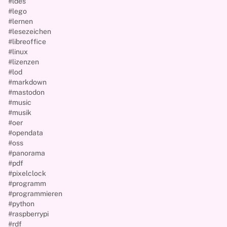
#ldes
#lego
#lernen
#lesezeichen
#libreoffice
#linux
#lizenzen
#lod
#markdown
#mastodon
#music
#musik
#oer
#opendata
#oss
#panorama
#pdf
#pixelclock
#programm
#programmieren
#python
#raspberrypi
#rdf