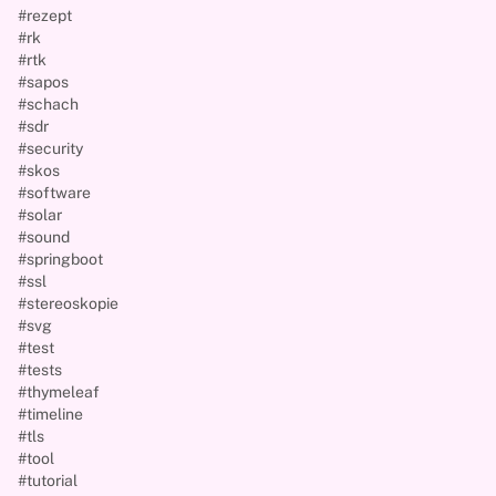
#rezept
#rk
#rtk
#sapos
#schach
#sdr
#security
#skos
#software
#solar
#sound
#springboot
#ssl
#stereoskopie
#svg
#test
#tests
#thymeleaf
#timeline
#tls
#tool
#tutorial