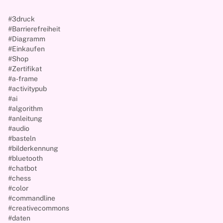
#3druck
#Barrierefreiheit
#Diagramm
#Einkaufen
#Shop
#Zertifikat
#a-frame
#activitypub
#ai
#algorithm
#anleitung
#audio
#basteln
#bilderkennung
#bluetooth
#chatbot
#chess
#color
#commandline
#creativecommons
#daten