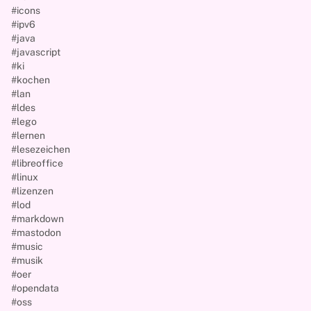
#icons
#ipv6
#java
#javascript
#ki
#kochen
#lan
#ldes
#lego
#lernen
#lesezeichen
#libreoffice
#linux
#lizenzen
#lod
#markdown
#mastodon
#music
#musik
#oer
#opendata
#oss