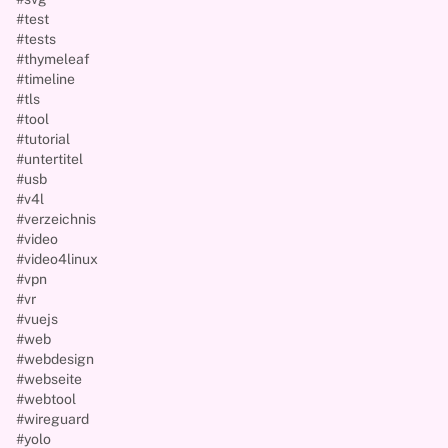
#test
#tests
#thymeleaf
#timeline
#tls
#tool
#tutorial
#untertitel
#usb
#v4l
#verzeichnis
#video
#video4linux
#vpn
#vr
#vuejs
#web
#webdesign
#webseite
#webtool
#wireguard
#yolo