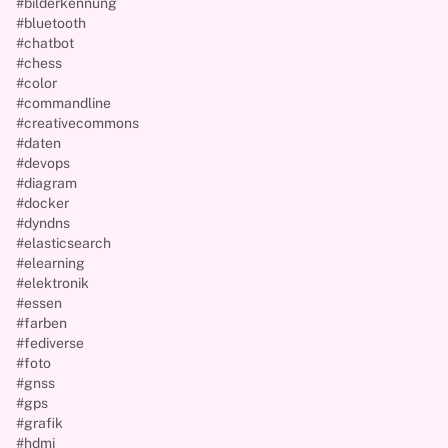
#bilderkennung
#bluetooth
#chatbot
#chess
#color
#commandline
#creativecommons
#daten
#devops
#diagram
#docker
#dyndns
#elasticsearch
#elearning
#elektronik
#essen
#farben
#fediverse
#foto
#gnss
#gps
#grafik
#hdmi