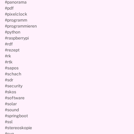
#panorama
#pdf
#pixelclock
#programm
#programmieren
#python
#raspberrypi
#rdf
#rezept
#rk
#rtk
#sapos
#schach
#sdr
#security
#skos
#software
#solar
#sound
#springboot
#ssl
#stereoskopie
#svg