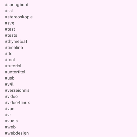
#springboot
#ssl
#stereoskopie
#svg
#test
#tests
#thymeleaf
#timeline
#tls
#tool
#tutorial
#untertitel
#usb
#v4l
#verzeichnis
#video
#video4linux
#vpn
#vr
#vuejs
#web
#webdesign