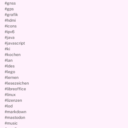
#gnss
#gps
#grafik
#hdmi
#icons
#ipv6
#java
#javascript
#ki
#kochen
#lan
#ldes
#lego
#lernen
#lesezeichen
#libreoffice
#linux
#lizenzen
#lod
#markdown
#mastodon
#music