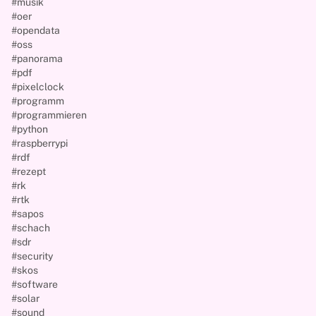
#musik
#oer
#opendata
#oss
#panorama
#pdf
#pixelclock
#programm
#programmieren
#python
#raspberrypi
#rdf
#rezept
#rk
#rtk
#sapos
#schach
#sdr
#security
#skos
#software
#solar
#sound