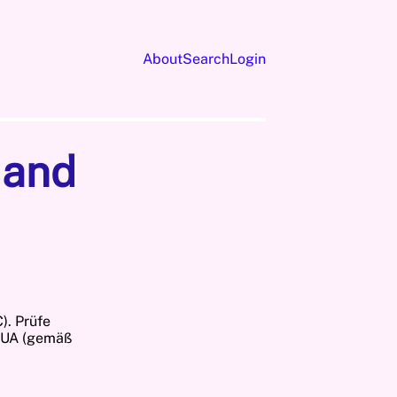
About
Search
Login
 and
). Prüfe
F/UA (gemäß