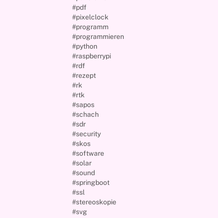
#pdf
#pixelclock
#programm
#programmieren
#python
#raspberrypi
#rdf
#rezept
#rk
#rtk
#sapos
#schach
#sdr
#security
#skos
#software
#solar
#sound
#springboot
#ssl
#stereoskopie
#svg