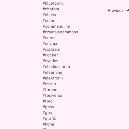
#bluetooth
#chatbot
Previous
P
#chess
#color
#commandline
#creativecommons
#daten
#devops
#diagram
#docker
#dyndns
#elasticsearch
#elearning
#elektronik
#essen
#farben
#fediverse
#foto
#gnss
#gps
#grafik
#hdmi