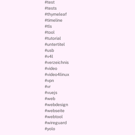
#test
#tests
#thymeleaf
#timeline
#tls
#tool
#tutorial
#untertitel
#usb
#v4l
#verzeichnis
#video
#video4linux
#vpn
#vr
#vuejs
#web
#webdesign
#webseite
#webtool
#wireguard
#yolo