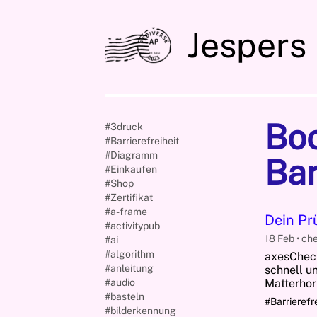
Jespers
Bo
#3druck
#Barrierefreiheit
#Diagramm
Bar
#Einkaufen
#Shop
#Zertifikat
#a-frame
Dein Prü
#activitypub
18 Feb
ch
#ai
#algorithm
axesCheck
#anleitung
schnell u
#audio
Matterhor
#basteln
#Barrierefr
#bilderkennung