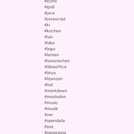
#icons
#ipv6
#java
#javascript
#ki
#kochen
#lan
#ldes
#lego
#lernen
#lesezeichen
#libreoffice
#linux
#lizenzen
#lod
#markdown
#mastodon
#music
#musik
#oer
#opendata
#oss
#panorama